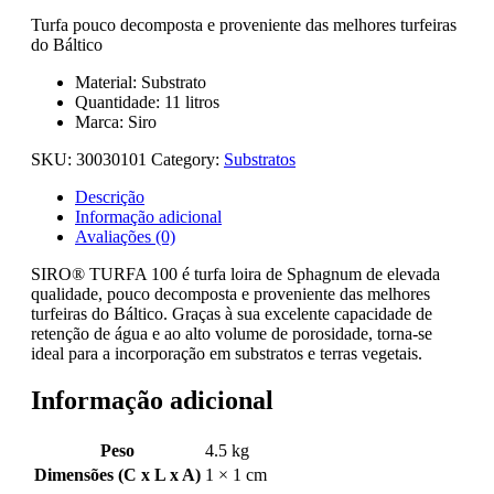
Turfa pouco decomposta e proveniente das melhores turfeiras
do Báltico
Material: Substrato
Quantidade: 11 litros
Marca: Siro
SKU:
30030101
Category:
Substratos
Descrição
Informação adicional
Avaliações (0)
SIRO® TURFA 100 é turfa loira de Sphagnum de elevada
qualidade, pouco decomposta e proveniente das melhores
turfeiras do Báltico. Graças à sua excelente capacidade de
retenção de água e ao alto volume de porosidade, torna-se
ideal para a incorporação em substratos e terras vegetais.
Informação adicional
Peso
4.5 kg
Dimensões (C x L x A)
1 × 1 cm