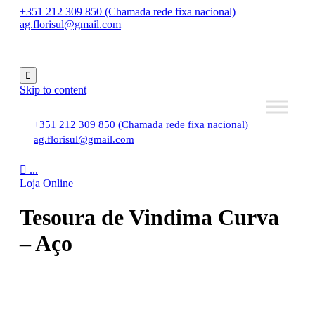
+351 212 309 850 (Chamada rede fixa nacional)
ag.florisul@gmail.com

Skip to content
+351 212 309 850 (Chamada rede fixa nacional)
ag.florisul@gmail.com

...
Loja Online
Tesoura de Vindima Curva
– Aço