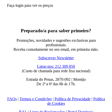
Faça login para ver os preços
Preparado/a para saber primeiro?
Promoções, novidades e sugestões exclusivas para
profissionais.
Receba comodamente no seu email, em primeira mão.
Subscrever Newsletter
Ligue-nos: 212 309 850
(Custo de chamada para rede fixa nacional)
Estrada do Penas, 2870-092 | Montijo
De 2ª a 6ª das 8h ás 17h.
FAQs
|
Termos e Condições
|
Política de Privacidade
|
Política
de Cookies
RAL
|
Livro de Reclamações
|
Portal Denúncia