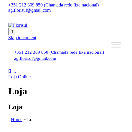
+351 212 309 850 (Chamada rede fixa nacional)
ag.florisul@gmail.com

Skip to content
+351 212 309 850 (Chamada rede fixa nacional)
ag.florisul@gmail.com

...
Loja Online
Loja
Loja
-
Home
»
Loja