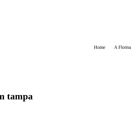
Home
A Florisu
om tampa