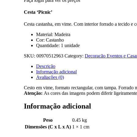
Faça login para ver os preços
Cesta ‘Picnic’
Cesta castanha, em vime. Com interior forrado a tecido e 
Material: Madeira
Cor: Castanho
Quantidade: 1 unidade
SKU:
00970512963
Category:
Decoração Eventos e Cas
Descrição
Informação adicional
Avaliações (0)
Cesto em vime, formato rectangular, com tampa. Forrado no 
Atenção:
As cores das imagens podem diferir ligeiramente
Informação adicional
Peso
0.45 kg
Dimensões (C x L x A)
1 × 1 cm