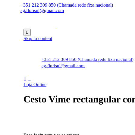
+351 212 309 850 (Chamada rede fixa nacional)
ag.florisul@gmail.com

Skip to content
+351 212 309 850 (Chamada rede fixa nacional)
ag.florisul@gmail.com

...
Loja Online
Cesto Vime rectangular c