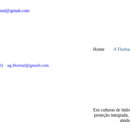
risul@gmail.com
Home
A Florisu
l)
ag.florisul@gmail.com
Em culturas de hidro
proteção integrada,
ainda