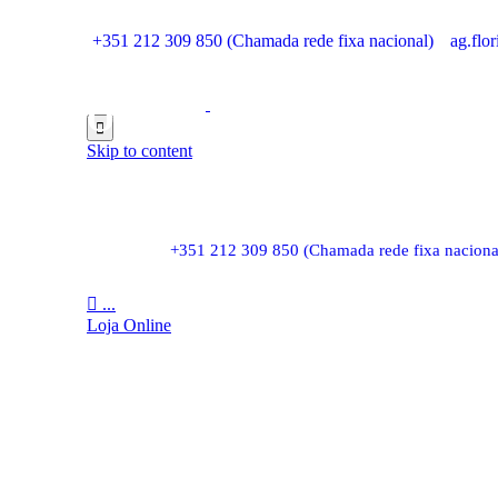
+351 212 309 850 (Chamada rede fixa nacional)
ag.flo
O que fazemos

Skip to content
+351 212 309 850 (Chamada rede fixa naciona

...
Loja Online