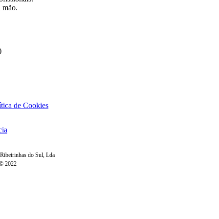
a mão.
)
ítica de Cookies
cia
 Ribeirinhas do Sul, Lda
© 2022