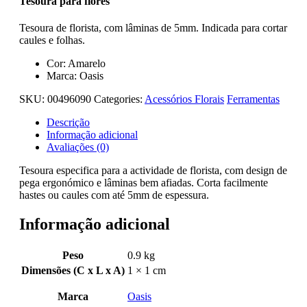
Tesoura para flores
Tesoura de florista, com lâminas de 5mm. Indicada para cortar
caules e folhas.
Cor: Amarelo
Marca: Oasis
SKU:
00496090
Categories:
Acessórios Florais
Ferramentas
Descrição
Informação adicional
Avaliações (0)
Tesoura especifica para a actividade de florista, com design de
pega ergonómico e lâminas bem afiadas. Corta facilmente
hastes ou caules com até 5mm de espessura.
Informação adicional
Peso
0.9 kg
Dimensões (C x L x A)
1 × 1 cm
Marca
Oasis