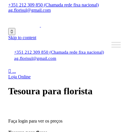
+351 212 309 850 (Chamada rede fixa nacional)
ag.florisul@gmail.com

Skip to content
+351 212 309 850 (Chamada rede fixa nacional)
ag.florisul@gmail.com

...
Loja Online
Tesoura para florista
Faça login para ver os preços