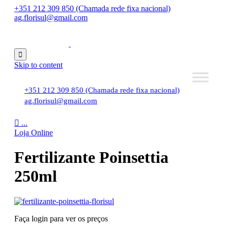
+351 212 309 850 (Chamada rede fixa nacional)
ag.florisul@gmail.com

Skip to content
+351 212 309 850 (Chamada rede fixa nacional)
ag.florisul@gmail.com

...
Loja Online
Fertilizante Poinsettia
250ml
Faça login para ver os preços