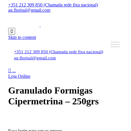
+351 212 309 850 (Chamada rede fixa nacional)
ag.florisul@gmail.com

Skip to content
+351 212 309 850 (Chamada rede fixa nacional)
ag.florisul@gmail.com

...
Loja Online
Granulado Formigas
Cipermetrina – 250grs
Faça login para ver os preços