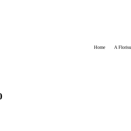
Home
A Florisu
0