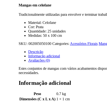
Mangas em celofane
Tradicionalmente utilizadas para envolver e terminar trab
Material: Celofane
Cor: Prata
Quantidade: 25 unidades
Medidas: 50 x 100 cm
SKU:
002005050100
Categories:
Acessórios Florais
Mang
Descrição
Informação adicional
Avaliações (0)
Estes conjuntos de mangas com vários acabamentos disponí
necessidades.
Informação adicional
Peso
0.7 kg
Dimensões (C x L x A)
1 × 1 cm