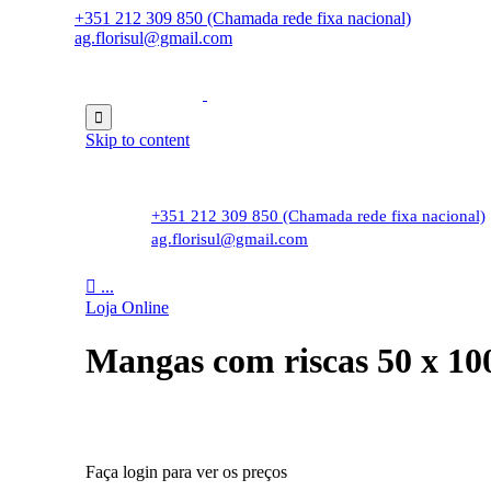
+351 212 309 850 (Chamada rede fixa nacional)
ag.florisul@gmail.com

Skip to content
+351 212 309 850 (Chamada rede fixa nacional)
ag.florisul@gmail.com

...
Loja Online
Mangas com riscas 50 x 10
Faça login para ver os preços