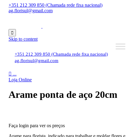
+351 212 309 850 (Chamada rede fixa nacional)
ag.florisul@gmail.com

Skip to content
+351 212 309 850 (Chamada rede fixa nacional)
ag.florisul@gmail.com

...
Loja Online
Arame ponta de aço 20cm
Faça login para ver os preços
Arame para florista, indicado para trabalhar e moldar flores e