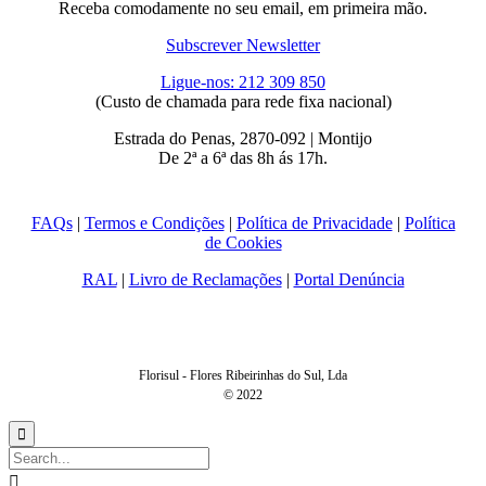
Receba comodamente no seu email, em primeira mão.
Subscrever Newsletter
Ligue-nos: 212 309 850
(Custo de chamada para rede fixa nacional)
Estrada do Penas, 2870-092 | Montijo
De 2ª a 6ª das 8h ás 17h.
FAQs
|
Termos e Condições
|
Política de Privacidade
|
Política
de Cookies
RAL
|
Livro de Reclamações
|
Portal Denúncia
Florisul - Flores Ribeirinhas do Sul, Lda
© 2022

