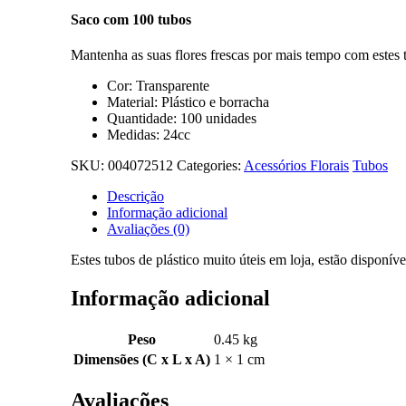
Saco com 100 tubos
Mantenha as suas flores frescas por mais tempo com estes t
Cor: Transparente
Material: Plástico e borracha
Quantidade: 100 unidades
Medidas: 24cc
SKU:
004072512
Categories:
Acessórios Florais
Tubos
Descrição
Informação adicional
Avaliações (0)
Estes tubos de plástico muito úteis em loja, estão dispon
Informação adicional
Peso
0.45 kg
Dimensões (C x L x A)
1 × 1 cm
Avaliações