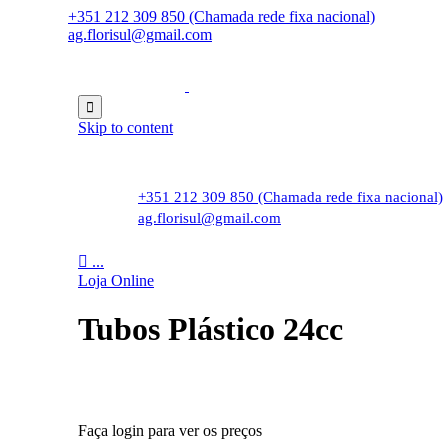
+351 212 309 850 (Chamada rede fixa nacional)
ag.florisul@gmail.com

Skip to content
+351 212 309 850 (Chamada rede fixa nacional)
ag.florisul@gmail.com

...
Loja Online
Tubos Plástico 24cc
Faça login para ver os preços