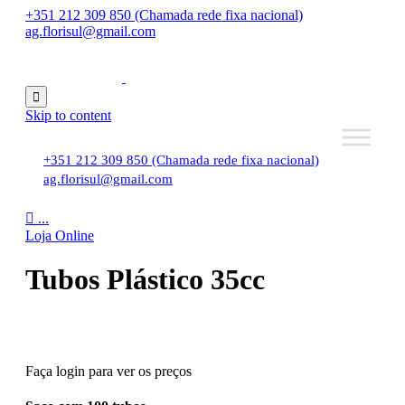
+351 212 309 850 (Chamada rede fixa nacional)
ag.florisul@gmail.com

Skip to content
+351 212 309 850 (Chamada rede fixa nacional)
ag.florisul@gmail.com

...
Loja Online
Tubos Plástico 35cc
Faça login para ver os preços