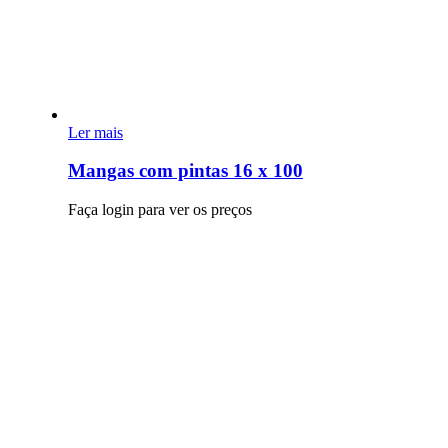
Tipo de Recipiente
6
Tabuleiros
7
Taças
Ler mais
Tipo de Cesto
Mangas com pintas 16 x 100
18
Com Asa
5
Sem Asa
Faça login para ver os preços