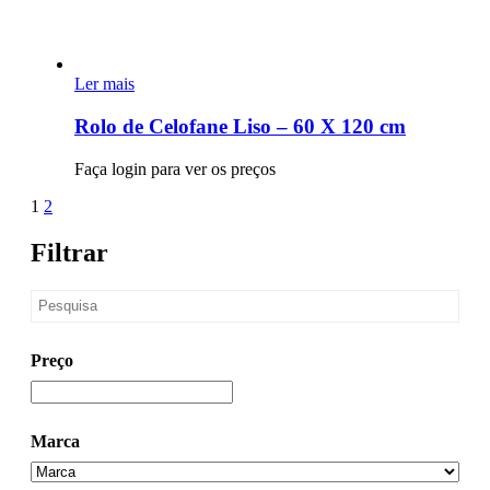
Ler mais
Rolo de Celofane Liso – 60 X 120 cm
Faça login para ver os preços
Page
Next
1
2
1
of
Filtrar
2
Preço
Marca