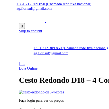
+351 212 309 850 (Chamada rede fixa nacional)
ag.florisul@gmail.com

Skip to content
+351 212 309 850 (Chamada rede fixa nacional)
ag.florisul@gmail.com

...
Loja Online
Cesto Redondo D18 – 4 Co
Faça login para ver os preços