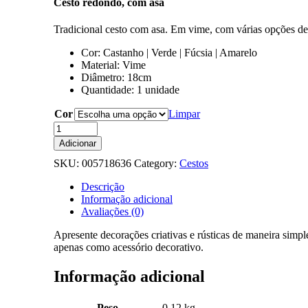
Cesto redondo, com asa
Tradicional cesto com asa. Em vime, com várias opções de c
Cor: Castanho | Verde | Fúcsia | Amarelo
Material: Vime
Diâmetro: 18cm
Quantidade: 1 unidade
Cor
Limpar
Quantidade
de
Adicionar
Cesto
SKU:
005718636
Category:
Cestos
Redondo
D18
Descrição
-
Informação adicional
4
Avaliações (0)
Cores
Apresente decorações criativas e rústicas de maneira simple
apenas como acessório decorativo.
Informação adicional
Peso
0.12 kg