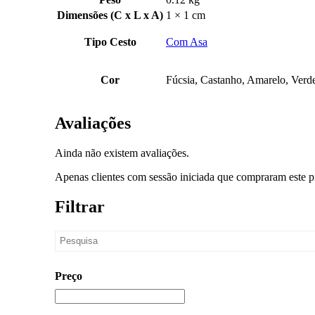
Dimensões (C x L x A)
1 × 1 cm
Tipo Cesto
Com Asa
Cor
Fúcsia, Castanho, Amarelo, Verd
Avaliações
Ainda não existem avaliações.
Apenas clientes com sessão iniciada que compraram este p
Filtrar
Preço