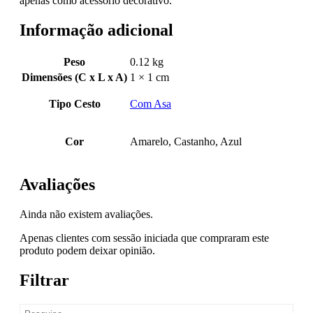
apenas como acessório decorativo.
Informação adicional
Peso
0.12 kg
Dimensões (C x L x A)
1 × 1 cm
Tipo Cesto
Com Asa
Cor
Amarelo, Castanho, Azul
Avaliações
Ainda não existem avaliações.
Apenas clientes com sessão iniciada que compraram este
produto podem deixar opinião.
Filtrar