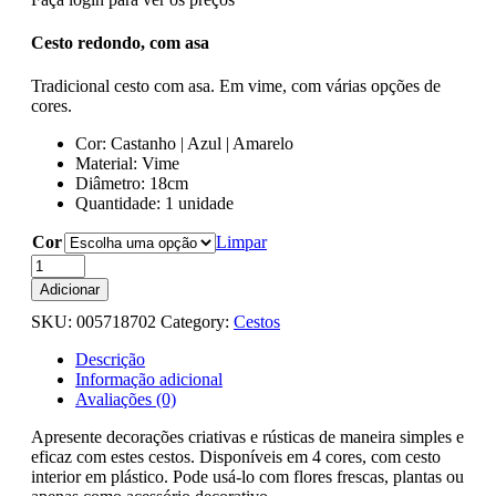
Cesto redondo, com asa
Tradicional cesto com asa. Em vime, com várias opções de
cores.
Cor: Castanho | Azul | Amarelo
Material: Vime
Diâmetro: 18cm
Quantidade: 1 unidade
Cor
Limpar
Quantidade
de
Adicionar
Cesto
SKU:
005718702
Category:
Cestos
Redondo
D18x14
Descrição
-
Informação adicional
48cm
Avaliações (0)
Apresente decorações criativas e rústicas de maneira simples e
eficaz com estes cestos. Disponíveis em 4 cores, com cesto
interior em plástico. Pode usá-lo com flores frescas, plantas ou