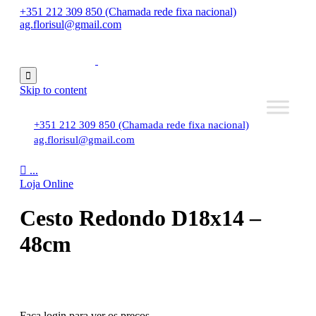
+351 212 309 850 (Chamada rede fixa nacional)
ag.florisul@gmail.com

Skip to content
+351 212 309 850 (Chamada rede fixa nacional)
ag.florisul@gmail.com

...
Loja Online
Cesto Redondo D18x14 –
48cm
Faça login para ver os preços