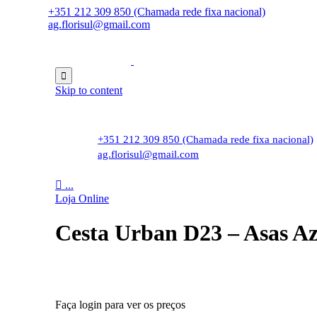
+351 212 309 850 (Chamada rede fixa nacional)
ag.florisul@gmail.com

Skip to content
+351 212 309 850 (Chamada rede fixa nacional)
ag.florisul@gmail.com

...
Loja Online
Cesta Urban D23 – Asas Az
Faça login para ver os preços