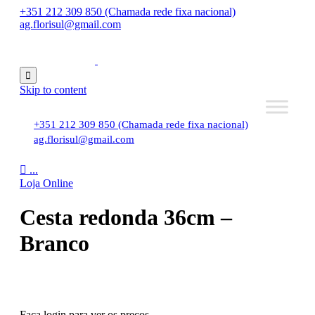
+351 212 309 850 (Chamada rede fixa nacional)
ag.florisul@gmail.com

Skip to content
+351 212 309 850 (Chamada rede fixa nacional)
ag.florisul@gmail.com

...
Loja Online
Cesta redonda 36cm –
Branco
Faça login para ver os preços