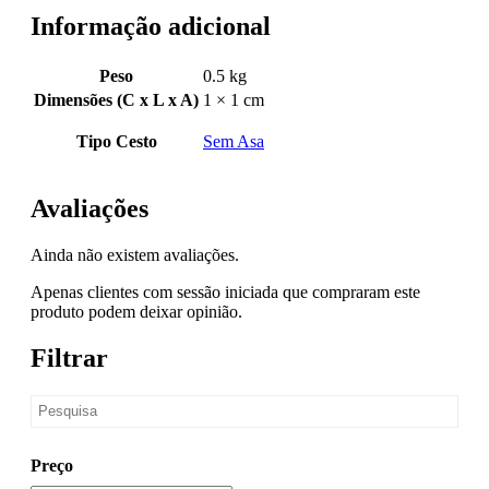
Informação adicional
Peso
0.5 kg
Dimensões (C x L x A)
1 × 1 cm
Tipo Cesto
Sem Asa
Avaliações
Ainda não existem avaliações.
Apenas clientes com sessão iniciada que compraram este
produto podem deixar opinião.
Filtrar
Preço