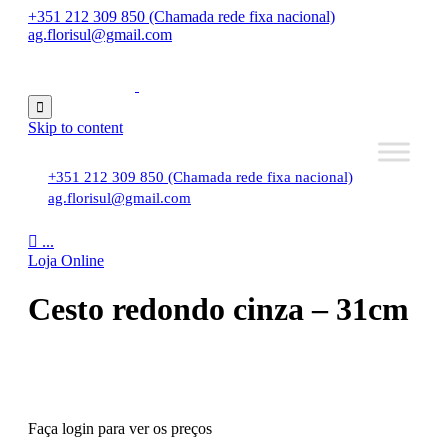
+351 212 309 850 (Chamada rede fixa nacional)
ag.florisul@gmail.com

Skip to content
+351 212 309 850 (Chamada rede fixa nacional)
ag.florisul@gmail.com

...
Loja Online
Cesto redondo cinza – 31cm
Faça login para ver os preços