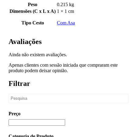
Peso
0.215 kg
Dimensões (C x L x A)
1 × 1 cm
Tipo Cesto
Com Asa
Avaliações
Ainda não existem avaliações.
Apenas clientes com sessão iniciada que compraram este
produto podem deixar opinião.
Filtrar
Preço
Categoria de Produto