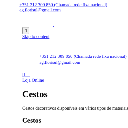
+351 212 309 850 (Chamada rede fixa nacional)
ag.florisul@gmail.com

Skip to content
+351 212 309 850 (Chamada rede fixa nacional)
ag.florisul@gmail.com

...
Loja Online
Cestos
Cestos decorativos disponíveis em vários tipos de materia
Cestos