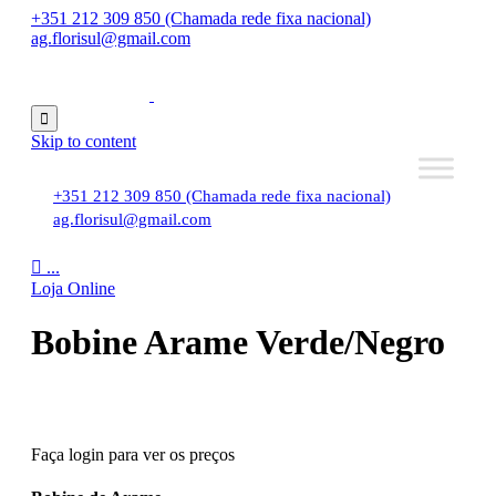
+351 212 309 850 (Chamada rede fixa nacional)
ag.florisul@gmail.com

Skip to content
+351 212 309 850 (Chamada rede fixa nacional)
ag.florisul@gmail.com

...
Loja Online
Bobine Arame Verde/Negro
Faça login para ver os preços