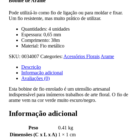
Bobine de Arame
Pode utilizá-lo como fio de ligação ou para moldar e fixar.
Um fio resistente, mas muito prático de utilizar.
Quantidades: 4 unidades
Espessura: 0,65 mm
Comprimento: 38m
Material: Fio metálico
SKU:
0034007
Categories:
Acessórios Florais
Arame
Descrição
Informação adicional
Avaliações (0)
Esta bobine de fio enrolado é um utensílio artesanal
indispensável para inúmeros trabalhos de arte floral. O fio de
arame vem na cor verde muito escuro/negro.
Informação adicional
Peso
0.41 kg
Dimensões (C x L x A)
1 × 1 cm