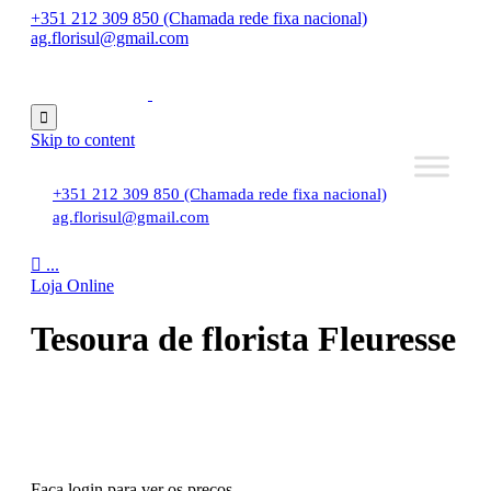
+351 212 309 850 (Chamada rede fixa nacional)
ag.florisul@gmail.com

Skip to content
+351 212 309 850 (Chamada rede fixa nacional)
ag.florisul@gmail.com

...
Loja Online
Tesoura de florista Fleuresse
Faça login para ver os preços