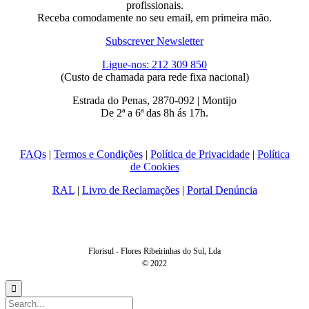
profissionais.
Receba comodamente no seu email, em primeira mão.
Subscrever Newsletter
Ligue-nos: 212 309 850
(Custo de chamada para rede fixa nacional)
Estrada do Penas, 2870-092 | Montijo
De 2ª a 6ª das 8h ás 17h.
FAQs
|
Termos e Condições
|
Política de Privacidade
|
Política
de Cookies
RAL
|
Livro de Reclamações
|
Portal Denúncia
Florisul - Flores Ribeirinhas do Sul, Lda
© 2022
