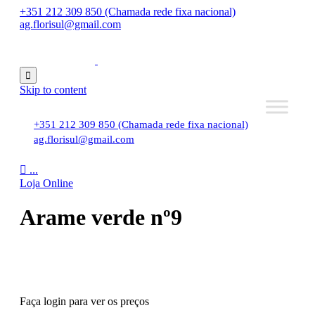
+351 212 309 850 (Chamada rede fixa nacional)
ag.florisul@gmail.com

Skip to content
+351 212 309 850 (Chamada rede fixa nacional)
ag.florisul@gmail.com

...
Loja Online
Arame verde nº9
Faça login para ver os preços