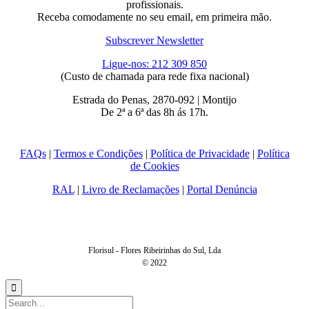
profissionais.
Receba comodamente no seu email, em primeira mão.
Subscrever Newsletter
Ligue-nos: 212 309 850
(Custo de chamada para rede fixa nacional)
Estrada do Penas, 2870-092 | Montijo
De 2ª a 6ª das 8h ás 17h.
FAQs
|
Termos e Condições
|
Política de Privacidade
|
Política
de Cookies
RAL
|
Livro de Reclamações
|
Portal Denúncia
Florisul - Flores Ribeirinhas do Sul, Lda
© 2022
