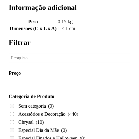
Informação adicional
Peso
0.15 kg
Dimensões (C x L x A)
1 × 1 cm
Filtrar
Preço
Categoria de Produto
Sem categoria
(0)
Acessórios e Decoração
(440)
Chrysal
(10)
Especial Dia da Mãe
(0)
Especial Finados e Halloween
(0)