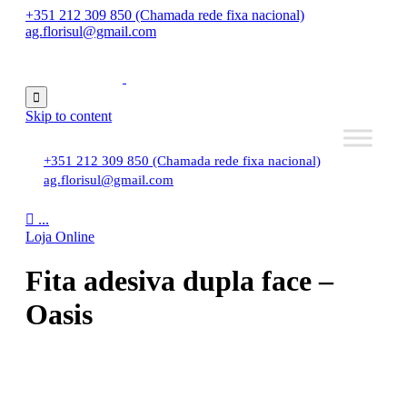
+351 212 309 850 (Chamada rede fixa nacional)
ag.florisul@gmail.com

Skip to content
+351 212 309 850 (Chamada rede fixa nacional)
ag.florisul@gmail.com

...
Loja Online
Fita adesiva dupla face –
Oasis