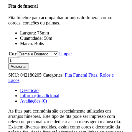
Fita de funeral
Fita fúnebre para acompanhar arranjos do funeral como:
coroas, corações ou palmas.
Largura: 75mm
Quantidade: 50m
Marca: Bolis
Cor
Limpar
Quantidade
de
Adicionar
Rolo
SKU:
042180205
Categories:
Fita Funeral
Fitas, Rolos e
de
Laços
fita
para
Descrição
funeral
Informação adicional
com
Avaliações (0)
listas
As fitas para cerimónia são especialmente utilizadas em
arranjos fúnebres. Este tipo de fita pode ser impresso com
relevo ou personalizar e dedicar a sua mensagem manuscrita.
Existem diversas medidas, assim como cores e decoração da