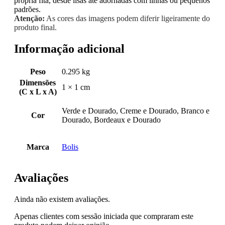
própria fita, desde lisas até adornadas com linhas ou pequenos
padrões.
Atenção:
As cores das imagens podem diferir ligeiramente do
produto final.
Informação adicional
Peso
0.295 kg
Dimensões
1 × 1 cm
(C x L x A)
Verde e Dourado, Creme e Dourado, Branco e
Cor
Dourado, Bordeaux e Dourado
Marca
Bolis
Avaliações
Ainda não existem avaliações.
Apenas clientes com sessão iniciada que compraram este