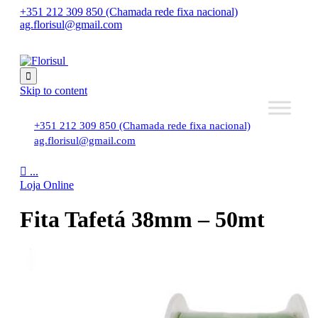
+351 212 309 850 (Chamada rede fixa nacional)
ag.florisul@gmail.com

Skip to content
+351 212 309 850 (Chamada rede fixa nacional)
ag.florisul@gmail.com

...
Loja Online
Fita Tafetá 38mm – 50mt