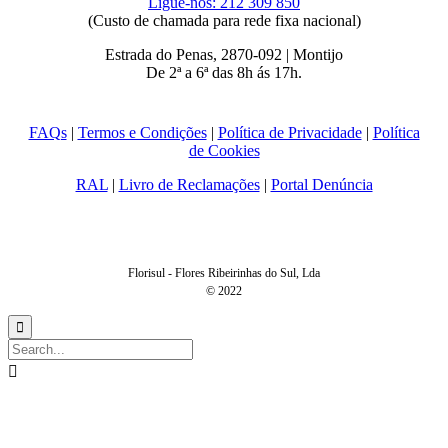
Ligue-nos: 212 309 850
(Custo de chamada para rede fixa nacional)
Estrada do Penas, 2870-092 | Montijo
De 2ª a 6ª das 8h ás 17h.
FAQs
|
Termos e Condições
|
Política de Privacidade
|
Política
de Cookies
RAL
|
Livro de Reclamações
|
Portal Denúncia
Florisul - Flores Ribeirinhas do Sul, Lda
© 2022

