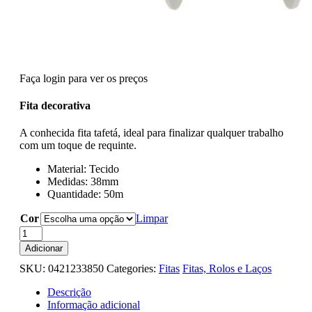
Faça login para ver os preços
Fita decorativa
A conhecida fita tafetá, ideal para finalizar qualquer trabalho
com um toque de requinte.
Material: Tecido
Medidas: 38mm
Quantidade: 50m
Cor
Limpar
Quantidade
de
Adicionar
Fita
SKU:
0421233850
Categories:
Fitas
Fitas, Rolos e Laços
Tafetá
38mm
Descrição
-
Informação adicional
50mt