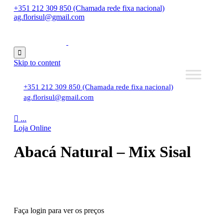
+351 212 309 850 (Chamada rede fixa nacional)
ag.florisul@gmail.com

Skip to content
+351 212 309 850 (Chamada rede fixa nacional)
ag.florisul@gmail.com

...
Loja Online
Abacá Natural – Mix Sisal
Faça login para ver os preços