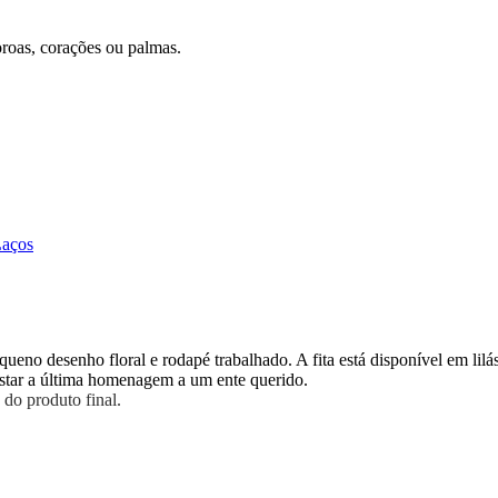
oroas, corações ou palmas.
Laços
ueno desenho floral e rodapé trabalhado. A fita está disponível em lil
restar a última homenagem a um ente querido.
do produto final.