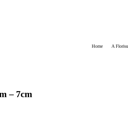
Home
A Florisu
im – 7cm