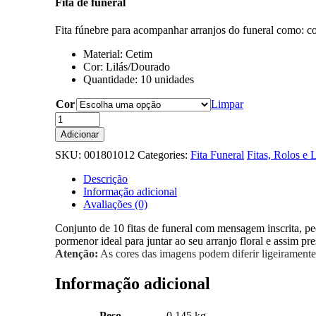
Fita de funeral
Fita fúnebre para acompanhar arranjos do funeral como: c
Material: Cetim
Cor: Lilás/Dourado
Quantidade: 10 unidades
Cor
Limpar
Quantidade
de
Adicionar
Fita
SKU:
001801012
Categories:
Fita Funeral
Fitas, Rolos e 
Funeral
Gravada
Descrição
Cetim
Informação adicional
-
Avaliações (0)
7cm
Conjunto de 10 fitas de funeral com mensagem inscrita, peq
pormenor ideal para juntar ao seu arranjo floral e assim p
Atenção:
As cores das imagens podem diferir ligeiramente 
Informação adicional
Peso
0.145 kg