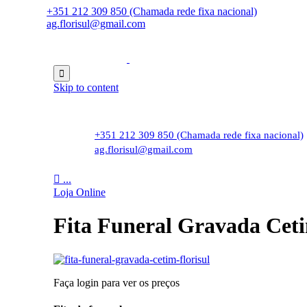
+351 212 309 850 (Chamada rede fixa nacional)
ag.florisul@gmail.com

Skip to content
+351 212 309 850 (Chamada rede fixa nacional)
ag.florisul@gmail.com

...
Loja Online
Fita Funeral Gravada Cet
Faça login para ver os preços