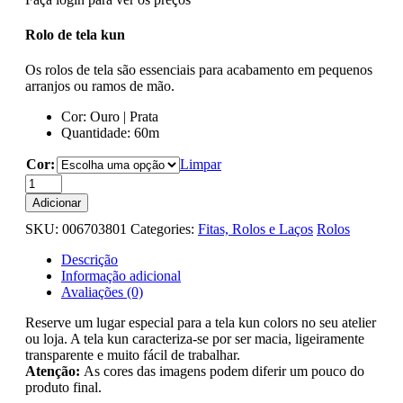
Rolo de tela kun
Os rolos de tela são essenciais para acabamento em pequenos
arranjos ou ramos de mão.
Cor: Ouro | Prata
Quantidade: 60m
Cor:
Limpar
Quantidade
de
Adicionar
Tela
SKU:
006703801
Categories:
Fitas, Rolos e Laços
Rolos
Kun
Brilho
Descrição
-
Informação adicional
Ouro/Prata
Avaliações (0)
Reserve um lugar especial para a tela kun colors no seu atelier
ou loja. A tela kun caracteriza-se por ser macia, ligeiramente
transparente e muito fácil de trabalhar.
Atenção:
As cores das imagens podem diferir um pouco do
produto final.