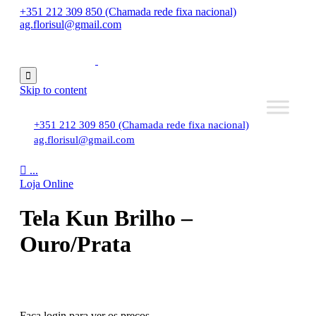
+351 212 309 850 (Chamada rede fixa nacional)
ag.florisul@gmail.com

Skip to content
+351 212 309 850 (Chamada rede fixa nacional)
ag.florisul@gmail.com

...
Loja Online
Tela Kun Brilho –
Ouro/Prata
Faça login para ver os preços