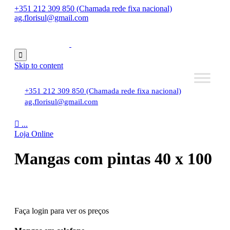
+351 212 309 850 (Chamada rede fixa nacional)
ag.florisul@gmail.com

Skip to content
+351 212 309 850 (Chamada rede fixa nacional)
ag.florisul@gmail.com

...
Loja Online
Mangas com pintas 40 x 100
Faça login para ver os preços