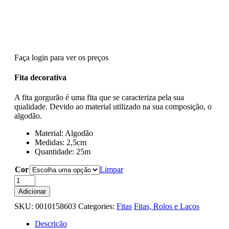
Faça login para ver os preços
Fita decorativa
A fita gorgurão é uma fita que se caracteriza pela sua
qualidade. Devido ao material utilizado na sua composição, o
algodão.
Material: Algodão
Medidas: 2,5cm
Quantidade: 25m
Cor
Limpar
Quantidade
de
Adicionar
Fita
SKU:
0010158603
Categories:
Fitas
Fitas, Rolos e Laços
Gorgurão
2,5cm
Descrição