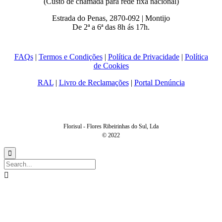
(Custo de chamada para rede fixa nacional)
Estrada do Penas, 2870-092 | Montijo
De 2ª a 6ª das 8h ás 17h.
FAQs
|
Termos e Condições
|
Política de Privacidade
|
Política
de Cookies
RAL
|
Livro de Reclamações
|
Portal Denúncia
Florisul - Flores Ribeirinhas do Sul, Lda
© 2022

