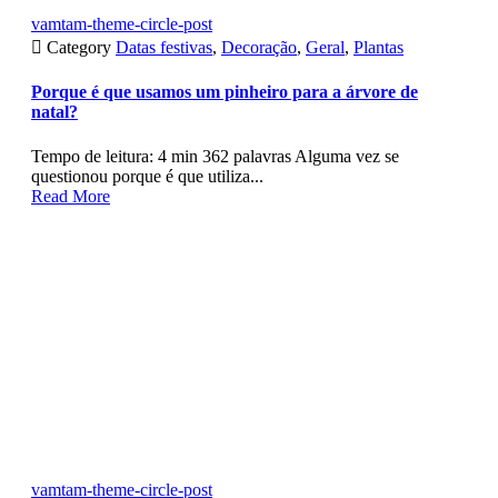
vamtam-theme-circle-post

Category
Datas festivas
,
Decoração
,
Geral
,
Plantas
Porque é que usamos um pinheiro para a árvore de
natal?
Tempo de leitura: 4 min 362 palavras Alguma vez se
questionou porque é que utiliza...
Read More
vamtam-theme-circle-post