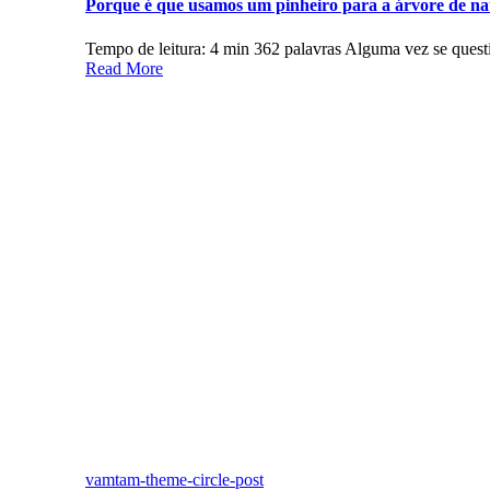
Porque é que usamos um pinheiro para a árvore de na
Tempo de leitura: 4 min 362 palavras Alguma vez se questi
Read More
vamtam-theme-circle-post