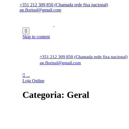
+351 212 309 850 (Chamada rede fixa nacional)
ag.florisul@gmail.com

Skip to content
+351 212 309 850 (Chamada rede fixa nacional)
ag.florisul@gmail.com

...
Loja Online
Categoria:
Geral