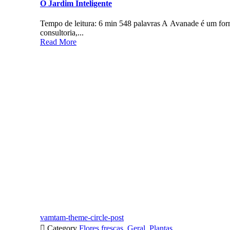
O Jardim Inteligente
Tempo de leitura: 6 min 548 palavras A Avanade é um for
consultoria,...
Read More
vamtam-theme-circle-post

Category
Flores frescas
,
Geral
,
Plantas