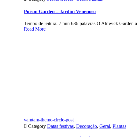
Poison Garden – Jardim Venenoso
Tempo de leitura: 7 min 636 palavras O Alnwick Garden a
Read More
vamtam-theme-circle-post

Category
Datas festivas
,
Decoração
,
Geral
,
Plantas