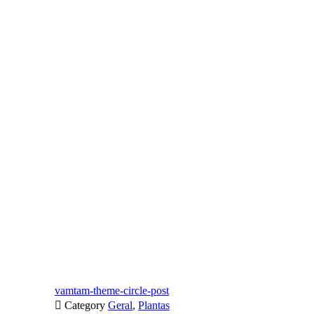
vamtam-theme-circle-post

Category
Geral
,
Plantas