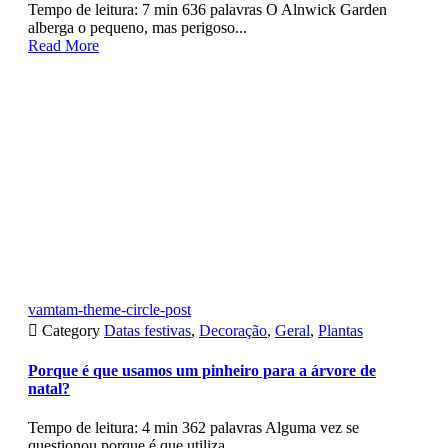
Tempo de leitura: 7 min 636 palavras O Alnwick Garden
alberga o pequeno, mas perigoso...
Read More
vamtam-theme-circle-post

Category
Datas festivas
,
Decoração
,
Geral
,
Plantas
Porque é que usamos um pinheiro para a árvore de
natal?
Tempo de leitura: 4 min 362 palavras Alguma vez se
questionou porque é que utiliza...