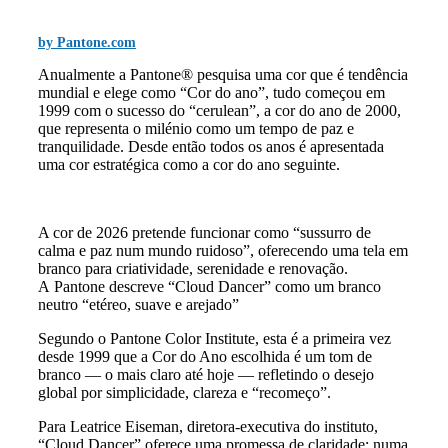
by Pantone.com
Anualmente a Pantone® pesquisa uma cor que é tendência
mundial e elege como “Cor do ano”, tudo começou em
1999 com o sucesso do “cerulean”, a cor do ano de 2000,
que representa o milénio como um tempo de paz e
tranquilidade. Desde então todos os anos é apresentada
uma cor estratégica como a cor do ano seguinte.
A cor de 2026 pretende funcionar como “sussurro de
calma e paz num mundo ruidoso”, oferecendo uma tela em
branco para criatividade, serenidade e renovação.
A Pantone descreve “Cloud Dancer” como um branco
neutro “etéreo, suave e arejado”
Segundo o Pantone Color Institute, esta é a primeira vez
desde 1999 que a Cor do Ano escolhida é um tom de
branco — o mais claro até hoje — refletindo o desejo
global por simplicidade, clareza e “recomeço”.
Para Leatrice Eiseman, diretora‑executiva do instituto,
“Cloud Dancer” oferece uma promessa de claridade: numa