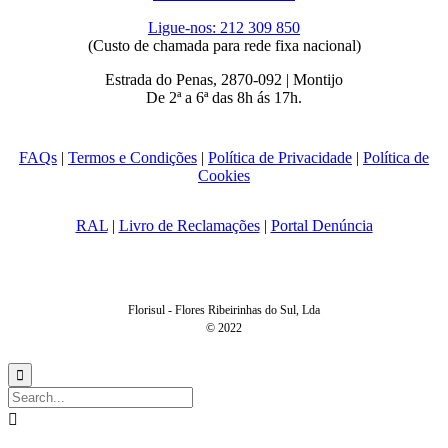
Ligue-nos: 212 309 850
(Custo de chamada para rede fixa nacional)
Estrada do Penas, 2870-092 | Montijo
De 2ª a 6ª das 8h ás 17h.
FAQs
|
Termos e Condições
|
Política de Privacidade
|
Política de
Cookies
RAL
|
Livro de Reclamações
|
Portal Denúncia
Florisul - Flores Ribeirinhas do Sul, Lda
© 2022

