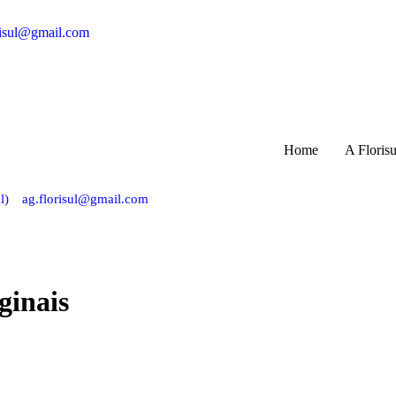
risul@gmail.com
Home
A Florisu
l)
ag.florisul@gmail.com
ginais