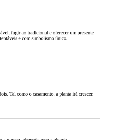
el, fugir ao tradicional e oferecer um presente
stentáveis e com simbolismo único.
is. Tal como o casamento, a planta irá crescer,
a pureza, girassóis para a alegria.