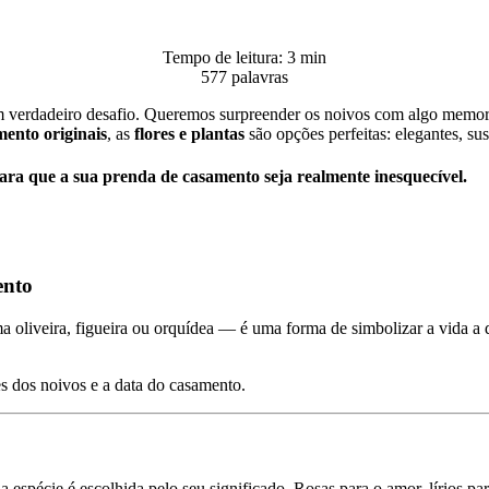
Tempo de leitura: 3 min
577 palavras
 verdadeiro desafio. Queremos surpreender os noivos com algo memoráv
ento originais
, as
flores e plantas
são opções perfeitas: elegantes, su
para que a sua prenda de casamento seja realmente inesquecível.
ento
liveira, figueira ou orquídea — é uma forma de simbolizar a vida a do
s dos noivos e a data do casamento.
spécie é escolhida pelo seu significado. Rosas para o amor, lírios para 