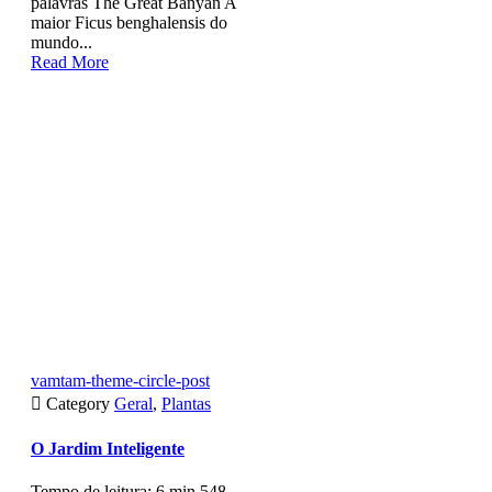
palavras The Great Banyan A
maior Ficus benghalensis do
mundo...
Read More
vamtam-theme-circle-post

Category
Geral
,
Plantas
O Jardim Inteligente
Tempo de leitura: 6 min 548