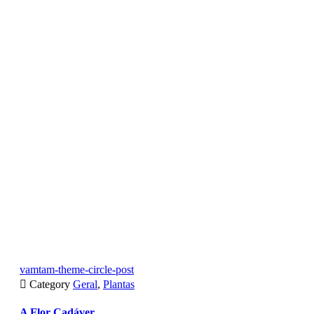
vamtam-theme-circle-post

Category
Geral
,
Plantas
A Flor Cadáver