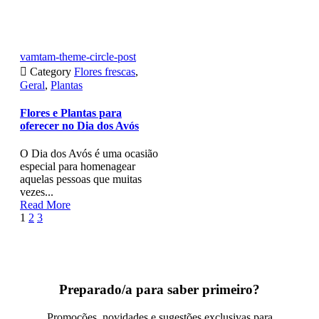
vamtam-theme-circle-post

Category
Flores frescas
,
Geral
,
Plantas
Flores e Plantas para
oferecer no Dia dos Avós
O Dia dos Avós é uma ocasião
especial para homenagear
aquelas pessoas que muitas
vezes...
Read More
Page
Next
1
2
3
1
of
3
Preparado/a para saber primeiro?
Promoções, novidades e sugestões exclusivas para