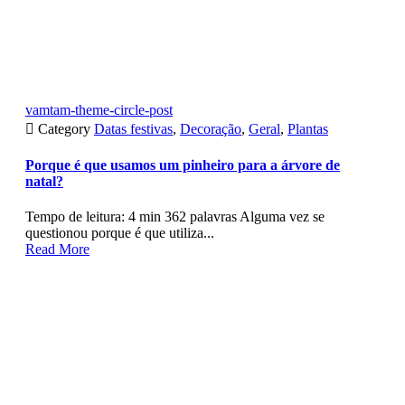
vamtam-theme-circle-post

Category
Datas festivas
,
Decoração
,
Geral
,
Plantas
Porque é que usamos um pinheiro para a árvore de
natal?
Tempo de leitura: 4 min 362 palavras Alguma vez se
questionou porque é que utiliza...
Read More