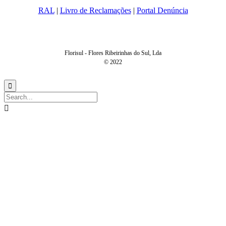
RAL
|
Livro de Reclamações
|
Portal Denúncia
Florisul - Flores Ribeirinhas do Sul, Lda
© 2022

