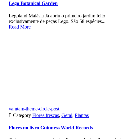
Lego Botanical Garden
Legoland Malásia Já abriu o primeiro jardim feito
exclusivamente de peças Lego. São 58 espécies...
Read More
vamtam-theme-circle-post

Category
Flores frescas
,
Geral
,
Plantas
Flores no livro Guinness World Records