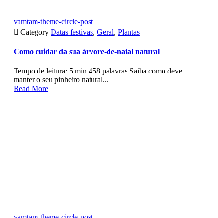
vamtam-theme-circle-post

Category
Datas festivas
,
Geral
,
Plantas
Como cuidar da sua árvore-de-natal natural
Tempo de leitura: 5 min 458 palavras Saiba como deve
manter o seu pinheiro natural...
Read More
vamtam-theme-circle-post