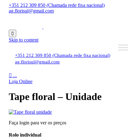
+351 212 309 850 (Chamada rede fixa nacional)
ag.florisul@gmail.com

Skip to content
+351 212 309 850 (Chamada rede fixa nacional)
ag.florisul@gmail.com

...
Loja Online
Tape floral – Unidade
Faça login para ver os preços
Rolo individual