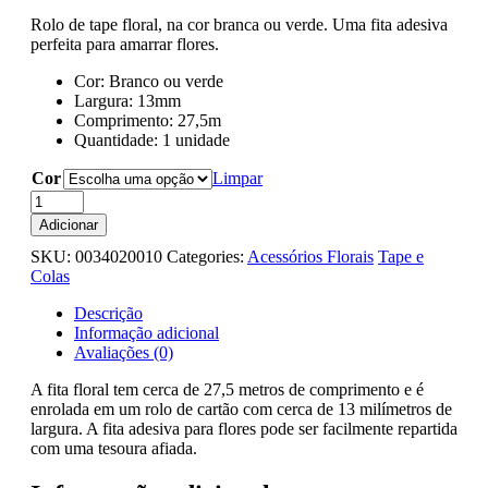
Rolo de tape floral, na cor branca ou verde. Uma fita adesiva
perfeita para amarrar flores.
Cor: Branco ou verde
Largura: 13mm
Comprimento: 27,5m
Quantidade: 1 unidade
Cor
Limpar
Quantidade
de
Adicionar
Tape
SKU:
0034020010
Categories:
Acessórios Florais
Tape e
floral
Colas
-
Unidade
Descrição
Informação adicional
Avaliações (0)
A fita floral tem cerca de 27,5 metros de comprimento e é
enrolada em um rolo de cartão com cerca de 13 milímetros de
largura. A fita adesiva para flores pode ser facilmente repartida
com uma tesoura afiada.