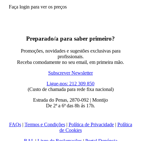
Faça login para ver os preços
Preparado/a para saber primeiro?
Promoções, novidades e sugestões exclusivas para
profissionais.
Receba comodamente no seu email, em primeira mão.
Subscrever Newsletter
Ligue-nos: 212 309 850
(Custo de chamada para rede fixa nacional)
Estrada do Penas, 2870-092 | Montijo
De 2ª a 6ª das 8h ás 17h.
FAQs
|
Termos e Condições
|
Política de Privacidade
|
Política
de Cookies
RAL
|
Livro de Reclamações
|
Portal Denúncia