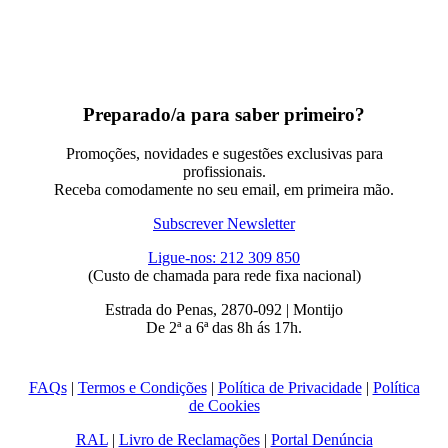
Preparado/a para saber primeiro?
Promoções, novidades e sugestões exclusivas para
profissionais.
Receba comodamente no seu email, em primeira mão.
Subscrever Newsletter
Ligue-nos: 212 309 850
(Custo de chamada para rede fixa nacional)
Estrada do Penas, 2870-092 | Montijo
De 2ª a 6ª das 8h ás 17h.
FAQs
|
Termos e Condições
|
Política de Privacidade
|
Política
de Cookies
RAL
|
Livro de Reclamações
|
Portal Denúncia