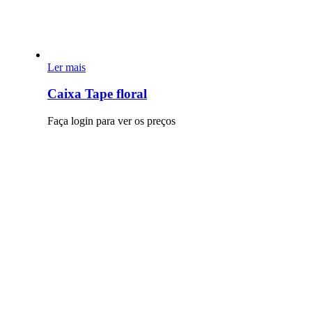
Tipo de Recipiente
6
Tabuleiros
7
Taças
Ler mais
Tipo de Cesto
Caixa Tape floral
18
Com Asa
5
Sem Asa
Faça login para ver os preços