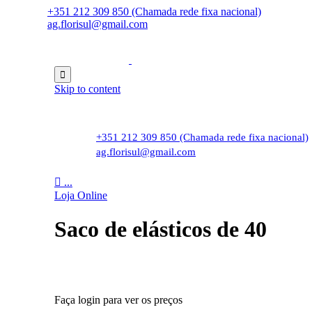
+351 212 309 850 (Chamada rede fixa nacional)
ag.florisul@gmail.com

Skip to content
+351 212 309 850 (Chamada rede fixa nacional)
ag.florisul@gmail.com

...
Loja Online
Saco de elásticos de 40
Faça login para ver os preços