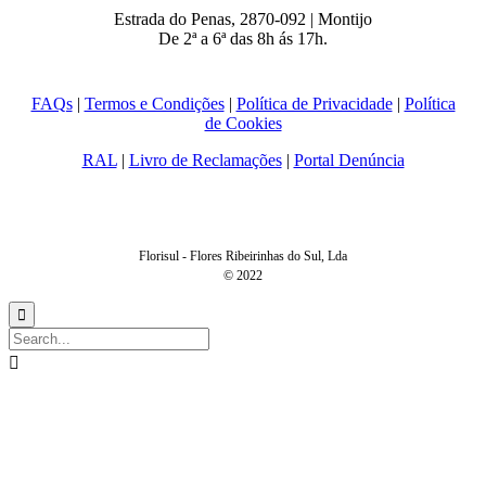
Estrada do Penas, 2870-092 | Montijo
De 2ª a 6ª das 8h ás 17h.
FAQs
|
Termos e Condições
|
Política de Privacidade
|
Política
de Cookies
RAL
|
Livro de Reclamações
|
Portal Denúncia
Florisul - Flores Ribeirinhas do Sul, Lda
© 2022

