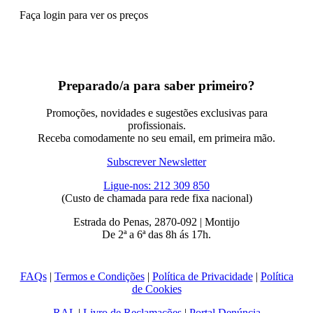
Faça login para ver os preços
Preparado/a para saber primeiro?
Promoções, novidades e sugestões exclusivas para
profissionais.
Receba comodamente no seu email, em primeira mão.
Subscrever Newsletter
Ligue-nos: 212 309 850
(Custo de chamada para rede fixa nacional)
Estrada do Penas, 2870-092 | Montijo
De 2ª a 6ª das 8h ás 17h.
FAQs
|
Termos e Condições
|
Política de Privacidade
|
Política
de Cookies
RAL
|
Livro de Reclamações
|
Portal Denúncia