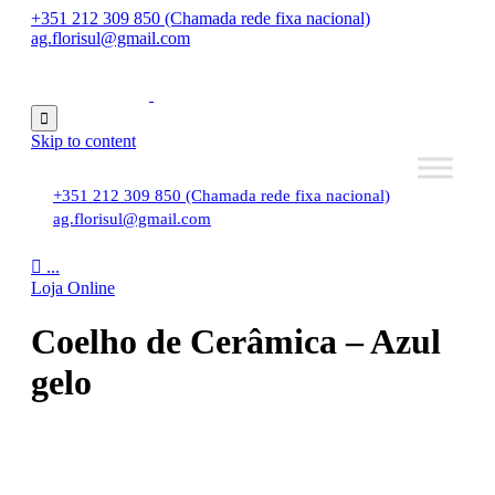
+351 212 309 850 (Chamada rede fixa nacional)
ag.florisul@gmail.com

Skip to content
+351 212 309 850 (Chamada rede fixa nacional)
ag.florisul@gmail.com

...
Loja Online
Coelho de Cerâmica – Azul
gelo