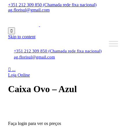
+351 212 309 850 (Chamada rede fixa nacional)
ag.florisul@gmail.com

Skip to content
+351 212 309 850 (Chamada rede fixa nacional)
ag.florisul@gmail.com

...
Loja Online
Caixa Ovo – Azul
Faça login para ver os preços