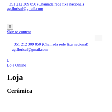
+351 212 309 850 (Chamada rede fixa nacional)
ag.florisul@gmail.com

Skip to content
+351 212 309 850 (Chamada rede fixa nacional)
ag.florisul@gmail.com

...
Loja Online
Loja
Cerâmica