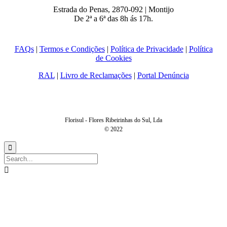
Estrada do Penas, 2870-092 | Montijo
De 2ª a 6ª das 8h ás 17h.
FAQs
|
Termos e Condições
|
Política de Privacidade
|
Política
de Cookies
RAL
|
Livro de Reclamações
|
Portal Denúncia
Florisul - Flores Ribeirinhas do Sul, Lda
© 2022

