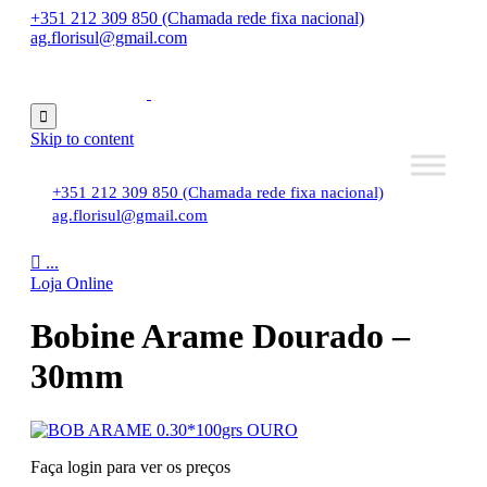
+351 212 309 850 (Chamada rede fixa nacional)
ag.florisul@gmail.com

Skip to content
+351 212 309 850 (Chamada rede fixa nacional)
ag.florisul@gmail.com

...
Loja Online
Bobine Arame Dourado –
30mm
Faça login para ver os preços