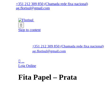
+351 212 309 850 (Chamada rede fixa nacional)
ag.florisul@gmail.com

Skip to content
+351 212 309 850 (Chamada rede fixa nacional)
ag.florisul@gmail.com

...
Loja Online
Fita Papel – Prata