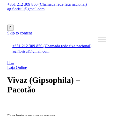
+351 212 309 850 (Chamada rede fixa nacional)
ag.florisul@gmail.com

Skip to content
+351 212 309 850 (Chamada rede fixa nacional)
ag.florisul@gmail.com

...
Loja Online
Vivaz (Gipsophila) –
Pacotão
Faça login para ver os preços