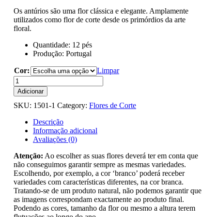
Os antúrios são uma flor clássica e elegante. Amplamente
utilizados como flor de corte desde os primórdios da arte
floral.
Quantidade: 12 pés
Produção: Portugal
Cor:
Limpar
Quantidade
de
Adicionar
Anturios
SKU:
1501-1
Category:
Flores de Corte
Cor
-
Descrição
Caixa
Informação adicional
Avaliações (0)
Atenção:
Ao escolher as suas flores deverá ter em conta que
não conseguimos garantir sempre as mesmas variedades.
Escolhendo, por exemplo, a cor ‘branco’ poderá receber
variedades com características diferentes, na cor branca.
Tratando-se de um produto natural, não podemos garantir que
as imagens correspondam exactamente ao produto final.
Podendo as cores, tamanho da flor ou mesmo a altura terem
flutuações ao longo do ano.