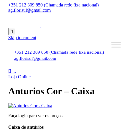
+351 212 309 850 (Chamada rede fixa nacional)
ag.florisul@gmail.com

Skip to content
+351 212 309 850 (Chamada rede fixa nacional)
ag.florisul@gmail.com

...
Loja Online
Anturios Cor – Caixa
Faça login para ver os preços
Caixa de antúrios