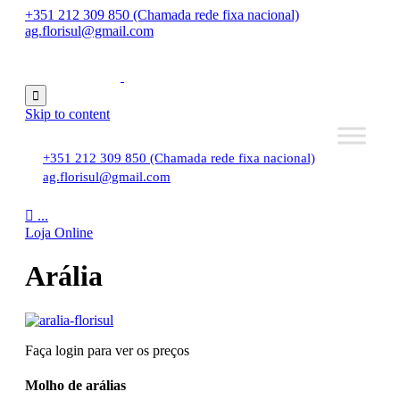
+351 212 309 850 (Chamada rede fixa nacional)
ag.florisul@gmail.com

Skip to content
+351 212 309 850 (Chamada rede fixa nacional)
ag.florisul@gmail.com

...
Loja Online
Arália
Faça login para ver os preços
Molho de arálias