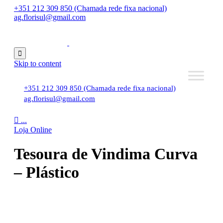
+351 212 309 850 (Chamada rede fixa nacional)
ag.florisul@gmail.com

Skip to content
+351 212 309 850 (Chamada rede fixa nacional)
ag.florisul@gmail.com

...
Loja Online
Tesoura de Vindima Curva
– Plástico